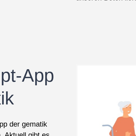
ept-App
ik
pp der gematik
 Aktuell gibt es