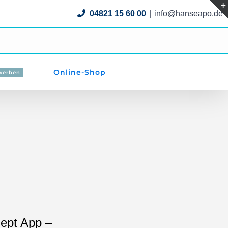
04821 15 60 00
|
info@hanseapo.de
Online-Shop
ewerben
zept App –