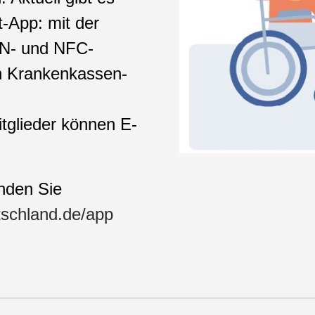
-App: mit der
PIN- und NFC-
en Krankenkassen-
itglieder können E-
inden Sie
tschland.de/app