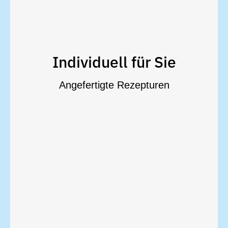
Herstellung von individual
Lösungen, Kapseln und mehr
verordneter Cremes, Salben,
Herstellung speziell für Sie vom Arzt
Individuell für Sie
Rezepturen an.
Angefertigte Rezepturen
Qualitätsstandards individuelle
Wir fertigen für Sie unter höchsten
Rezepturen