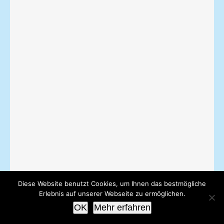
Diese Website benutzt Cookies, um Ihnen das bestmögliche
Erlebnis auf unserer Webseite zu ermöglichen.
Krankenkasse.
OK
Mehr erfahren
einen Antrag bei Ihrer