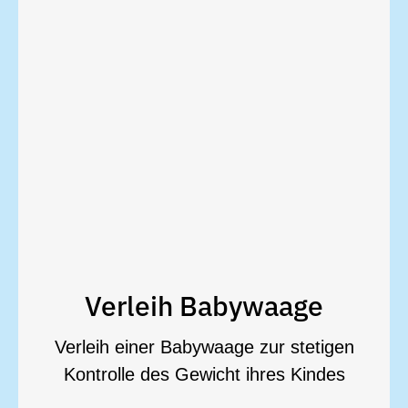
Rückgabe sofort erstattet wird
einmalige Kaution die bei
Verleih Babywaage
Leihgebühr von nur 3€ pro Woche
Verleih einer Babywaage zur stetigen
ihres Kindes
Kontrolle des Gewicht ihres Kindes
stetigen Kontrolle des Gewicht